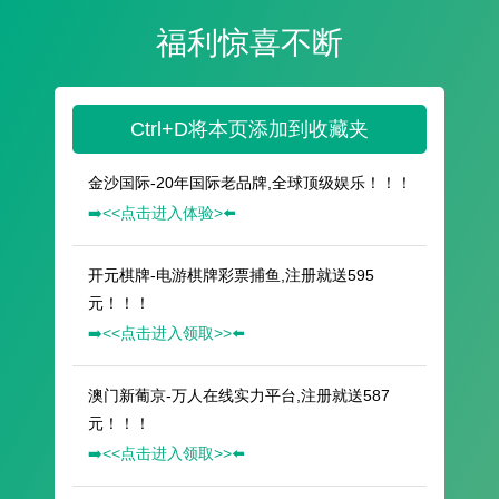
福利惊喜不断
Ctrl+D将本页添加到收藏夹
金沙国际-20年国际老品牌,全球顶级娱乐！！！
➡️<<点击进入体验>⬅️
开元棋牌-电游棋牌彩票捕鱼,注册就送595
元！！！
➡️<<点击进入领取>>⬅️
澳门新葡京-万人在线实力平台,注册就送587
元！！！
➡️<<点击进入领取>>⬅️